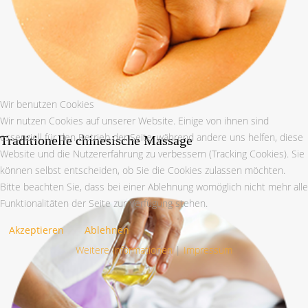
Wir benutzen Cookies
Wir nutzen Cookies auf unserer Website. Einige von ihnen sind
essenziell für den Betrieb der Seite, während andere uns helfen, diese
Traditionelle chinesische Massage
Website und die Nutzererfahrung zu verbessern (Tracking Cookies). Sie
können selbst entscheiden, ob Sie die Cookies zulassen möchten.
Bitte beachten Sie, dass bei einer Ablehnung womöglich nicht mehr alle
Funktionalitäten der Seite zur Verfügung stehen.
Akzeptieren
Ablehnen
Weitere Informationen
|
Impressum